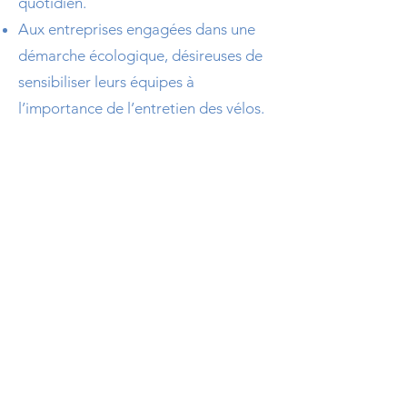
quotidien.
Aux entreprises engagées dans une
démarche écologique, désireuses de
sensibiliser leurs équipes à
l’importance de l’entretien des vélos.
Les formations sont adaptées à des
groupes de petite ou moyenne taille,
et peuvent être organisées pour des
équipes de tous niveaux.
Localisation et contact
J'interviens directement dans vos
locaux, principalement dans le
secteur de Nanterre et de toute l'Île-